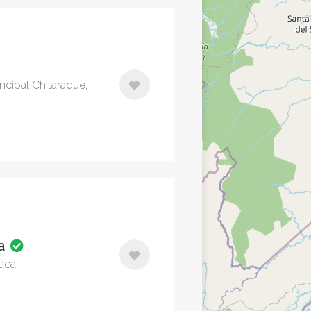
incipal Chitaraque,
ma
acá