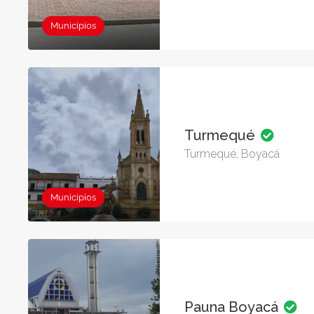
Municipios
Turmequé
Turmequé, Boyacá
Municipios
Pauna Boyacá