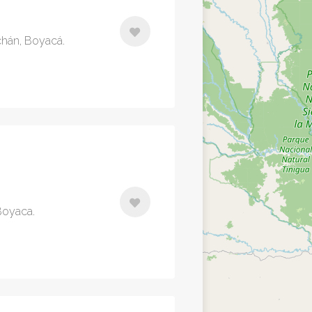
chán, Boyacá.
 Boyaca.