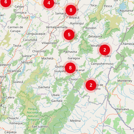
6
4
8
5
2
8
2