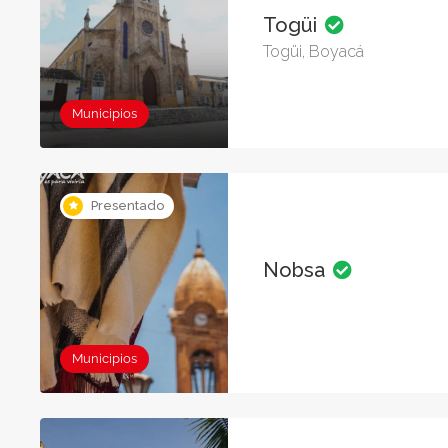
Togüi
Togüi, Boyacá
Municipios
Presentado
Nobsa
Municipios