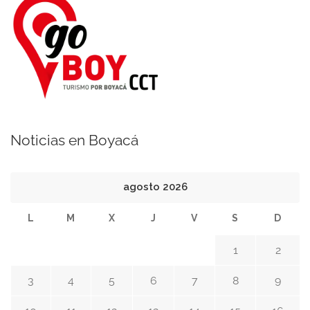
Noticias en Boyacá
agosto 2026
L
M
X
J
V
S
D
1
2
3
4
5
6
7
8
9