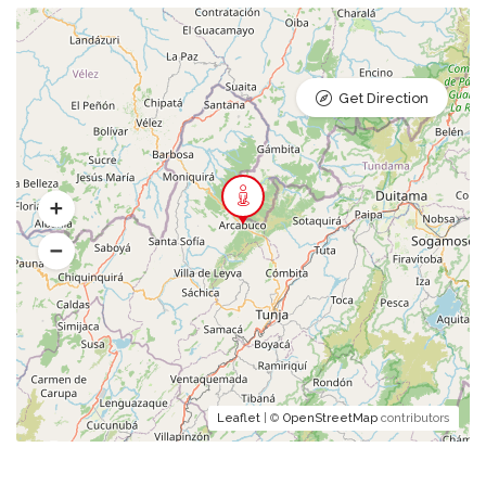
Get Direction
Leaflet
| ©
OpenStreetMap
contributors