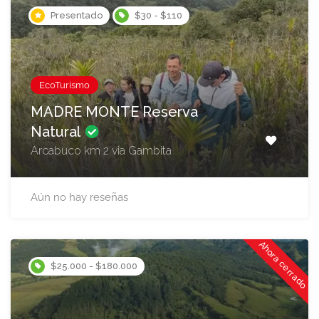
Presentado
$30 - $110
EcoTurismo
MADRE MONTE Reserva
Natural
Arcabuco km 2 via Gambita
Aún no hay reseñas
Ahora cerrado
$25.000 - $180.000