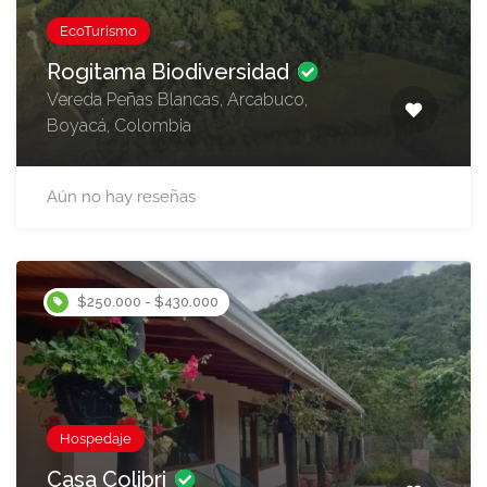
EcoTurismo
Rogitama Biodiversidad
Vereda Peñas Blancas, Arcabuco,
Boyacá, Colombia
Aún no hay reseñas
$250.000 - $430.000
Hospedaje
Casa Colibri