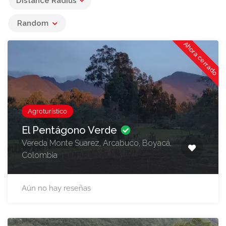
Distance Radius
Random
Ahora cerrado
Agroturístico
El Pentágono Verde
Vereda Monte Suarez, Arcabuco, Boyacá,
Colombia
Aún no hay reseñas