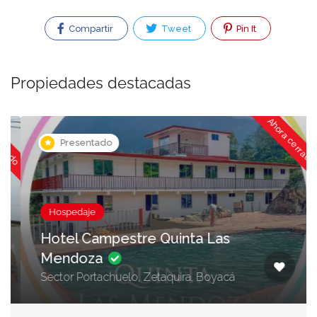
Compartir
Tweet
Pin It
Propiedades destacadas
ado
Ahora cerrado
Presentado
Hospedaje
Hotel Campestre Quinta Las
Mendoza
Sector Portachuelo, Zetaquira, Boyacá