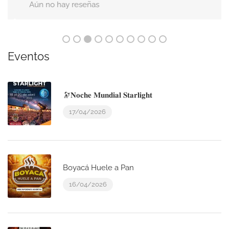
Aún no hay reseñas
Eventos
🔭𝐍𝐨𝐜𝐡𝐞 𝐌𝐮𝐧𝐝𝐢𝐚𝐥 𝐒𝐭𝐚𝐫𝐥𝐢𝐠𝐡𝐭
17/04/2026
Boyacá Huele a Pan
16/04/2026