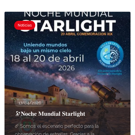
Noticias
17/04/2026
🔭𝐍𝐨𝐜𝐡𝐞 𝐌𝐮𝐧𝐝𝐢𝐚𝐥 𝐒𝐭𝐚𝐫𝐥𝐢𝐠𝐡𝐭
☄️ Somos el escenario perfecto para la
observación de estrellas. Gracias a la