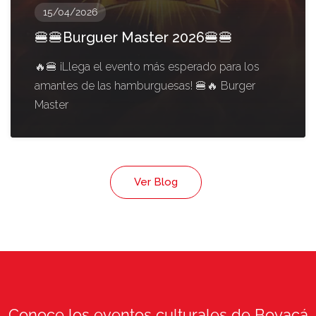
15/04/2026
🍔🍔Burguer Master 2026🍔🍔
🔥🍔 ¡Llega el evento más esperado para los
amantes de las hamburguesas! 🍔🔥 Burger
Master
Ver Blog
Conoce los eventos culturales de Boyacá