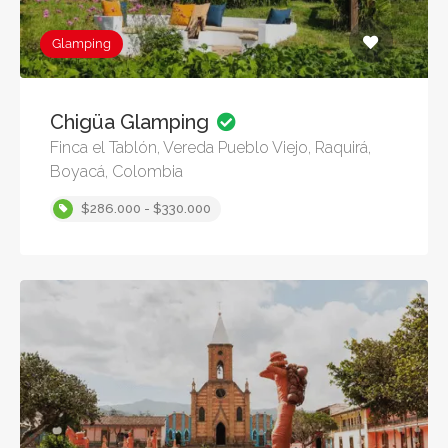
Glamping
Chigüa Glamping
Finca el Tablón, Vereda Pueblo Viejo, Raquirá,
Boyacá, Colombia
$286.000 - $330.000