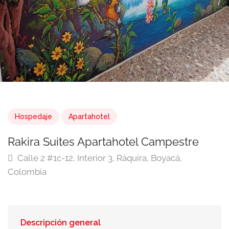
Hospedaje
Apartahotel
Rakira Suites Apartahotel Campestre
Calle 2 #1c-12, Interior 3, Ráquira, Boyacá,
Colombia
Descripción general