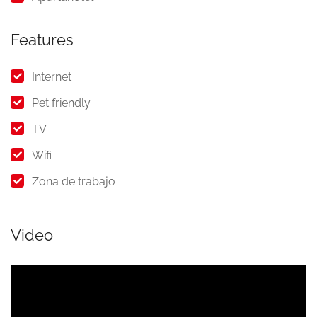
Features
Internet
Pet friendly
TV
Wifi
Zona de trabajo
Video