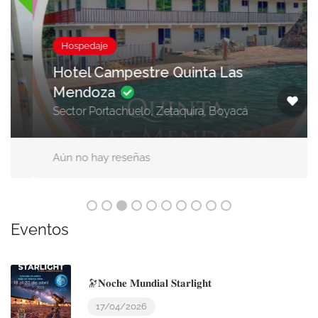
Hospedaje
Hotel Campestre Quinta Las
Mendoza
Sector Portachuelo, Zetaquira, Boyacá
Aún no hay reseñas
Eventos
🔭𝐍𝐨𝐜𝐡𝐞 𝐌𝐮𝐧𝐝𝐢𝐚𝐥 𝐒𝐭𝐚𝐫𝐥𝐢𝐠𝐡𝐭
17/04/2026