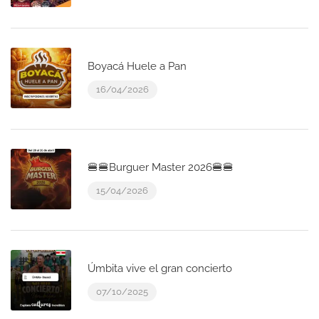
Boyacá Huele a Pan
16/04/2026
🍔🍔Burguer Master 2026🍔🍔
15/04/2026
Úmbita vive el gran concierto
07/10/2025