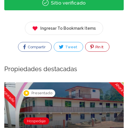
Sitio verificado
Ingresar To Bookmark Items
Compartir
Tweet
Pin It
Propiedades destacadas
ado
Ahora cerrado
Presentado
Hospedaje