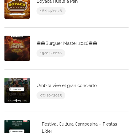
Boyacá Huele a Pan
16/04/2026
🍔🍔Burguer Master 2026🍔🍔
15/04/2026
Úmbita vive el gran concierto
07/10/2025
Festival Cultura Campesina – Fiestas
Líder