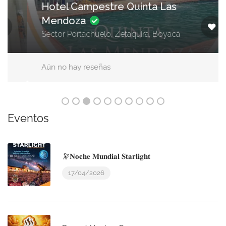
Hotel Campestre Quinta Las
Mendoza
Sector Portachuelo, Zetaquira, Boyacá
Aún no hay reseñas
Eventos
🔭𝐍𝐨𝐜𝐡𝐞 𝐌𝐮𝐧𝐝𝐢𝐚𝐥 𝐒𝐭𝐚𝐫𝐥𝐢𝐠𝐡𝐭
17/04/2026