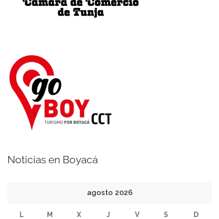
Noticias en Boyacá
agosto 2026
L
M
X
J
V
S
D