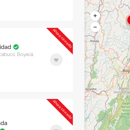
Ahora cerrado
sidad
rcabuco, Boyacá,
Ahora cerrado
nda