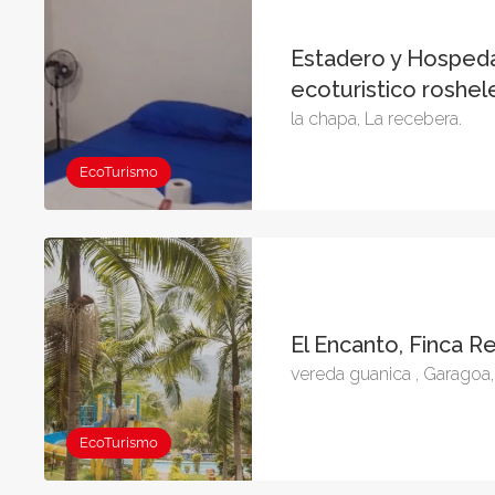
Estadero y Hosped
ecoturistico roshe
la chapa, La recebera.
EcoTurismo
El Encanto, Finca R
vereda guanica , Garagoa
EcoTurismo