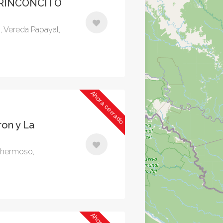
 RINCONCITO
a, Vereda Papayal,
Ahora cerrado
ron y La
ohermoso,