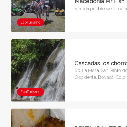
Macedonia Mr Fish
Vereda pueblo viejo moni
EcoTurismo
Cascadas los chorr
60, La Mesa, San Pablo de
Occidente, Boyacá, Colo
EcoTurismo