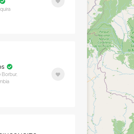
quira
os
 Borbur,
mbia