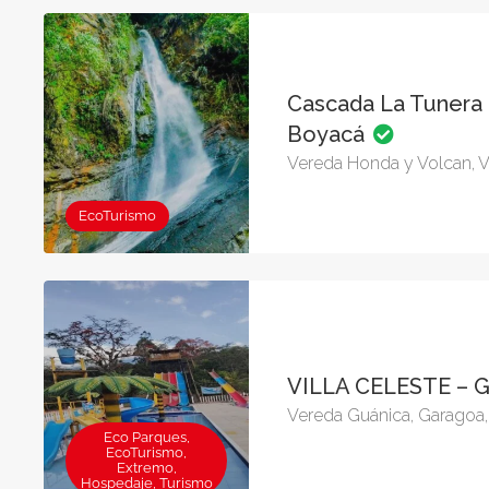
Cascada La Tunera
Boyacá
Vereda Honda y Volcan, V
EcoTurismo
VILLA CELESTE –
Vereda Guánica, Garagoa
Eco Parques,
EcoTurismo,
Extremo,
Hospedaje, Turismo