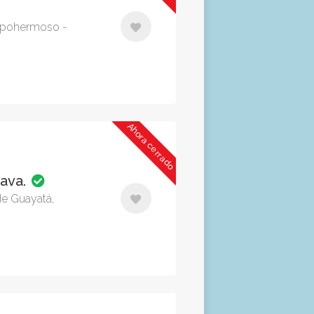
ampohermoso -
Ahora cerrado
rava.
de Guayatá,