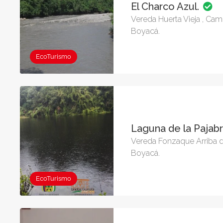
El Charco Azul.
Vereda Huerta Vieja , C
Boyacá.
EcoTurismo
Laguna de la Pajab
Vereda Fonzaque Arriba 
Boyacá.
EcoTurismo