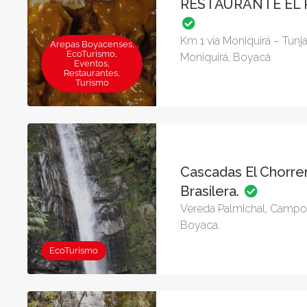
RESTAURANTE EL
Km 1 vía Moniquirá – Tunj
Arepas Boyacenses,
EcoTurismo,
Moniquirá, Boyacá
Eventos,
Restaurantes,
Turismo
Cascadas El Chorre
Brasilera.
Vereda Palmichal, Camp
Boyaca.
EcoTurismo