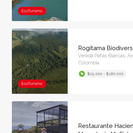
EcoTurismo
Rogitama Biodiver
Vereda Peñas Blancas, A
Colombia
$25.000 - $180.000
EcoTurismo
Restaurante Hacie