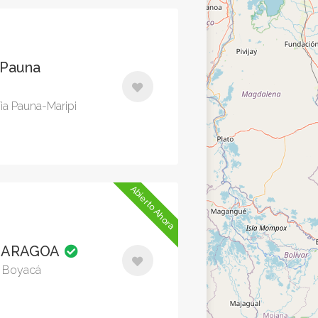
 Pauna
ia Pauna-Maripi
Abierto Ahora
 GARAGOA
, Boyacá