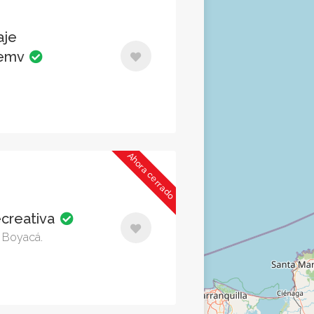
aje
lemv
Ahora cerrado
ecreativa
, Boyacá.