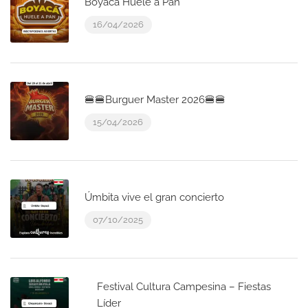
Boyacá Huele a Pan
16/04/2026
🍔🍔Burguer Master 2026🍔🍔
15/04/2026
Úmbita vive el gran concierto
07/10/2025
Festival Cultura Campesina – Fiestas
Líder