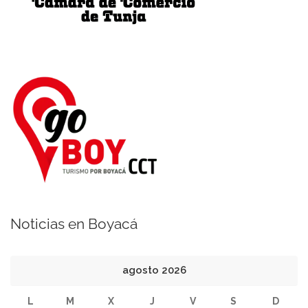
Noticias en Boyacá
agosto 2026
L
M
X
J
V
S
D