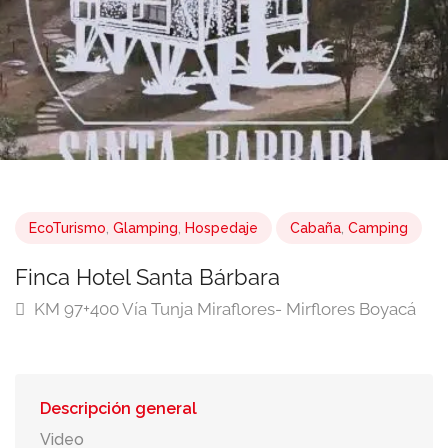
EcoTurismo
,
Glamping
,
Hospedaje
Cabaña
,
Camping
Finca Hotel Santa Bárbara
KM 97+400 Vía Tunja Miraflores- Mirflores Boyacá
Descripción general
Video