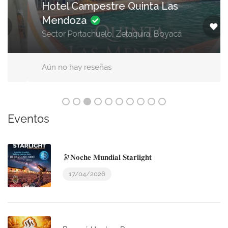
Hotel Campestre Quinta Las
Mendoza
Sector Portachuelo, Zetaquira, Boyacá
Aún no hay reseñas
Eventos
🔭𝐍𝐨𝐜𝐡𝐞 𝐌𝐮𝐧𝐝𝐢𝐚𝐥 𝐒𝐭𝐚𝐫𝐥𝐢𝐠𝐡𝐭
17/04/2026