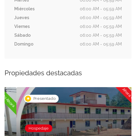
Miércoles
06:00 AM - 05:59 AM
Jueves
06:00 AM - 05:59 AM
Viernes
06:00 AM - 05:59 AM
Sábado
06:00 AM - 05:59 AM
Domingo
06:00 AM - 05:59 AM
Propiedades destacadas
Ahora cerrado
ora
Presentado
Hospedaje