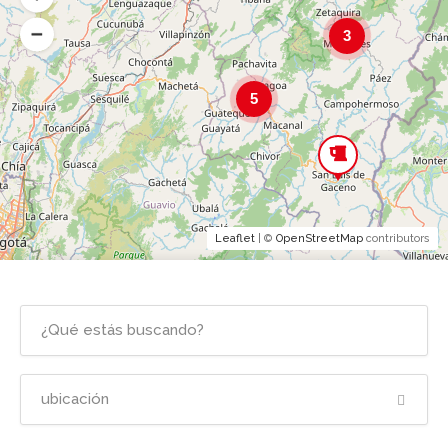
3
5
Leaflet
| ©
OpenStreetMap
contributors