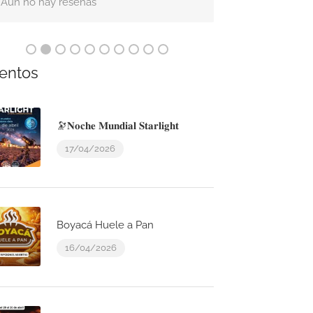
Aún no hay reseñas
Aún no hay res
entos
🔭𝐍𝐨𝐜𝐡𝐞 𝐌𝐮𝐧𝐝𝐢𝐚𝐥 𝐒𝐭𝐚𝐫𝐥𝐢𝐠𝐡𝐭
17/04/2026
Boyacá Huele a Pan
16/04/2026