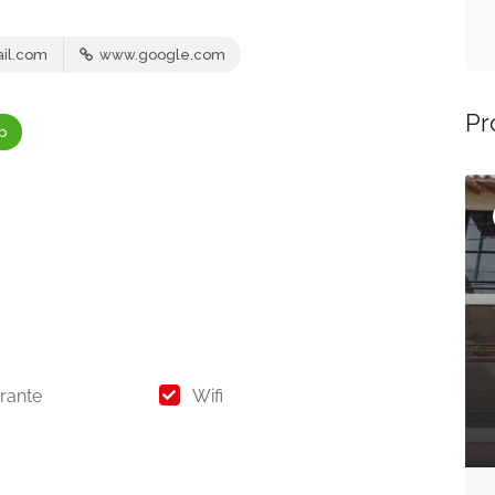
il.com
www.google.com
Pr
p
Abierto Ahora
Abierto Ahora
Presentado
Hospedaje
LA VILLA TOCANA
rante
Wifi
carrera 7 No 5-38