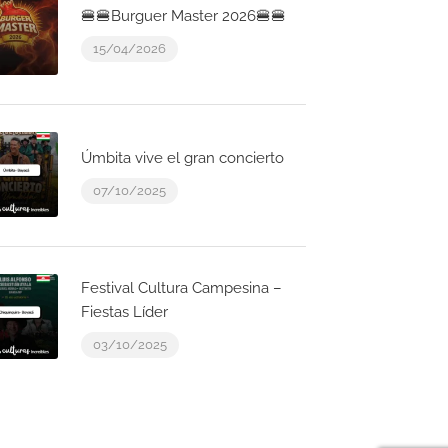
🍔🍔Burguer Master 2026🍔🍔
15/04/2026
Úmbita vive el gran concierto
07/10/2025
Festival Cultura Campesina –
Fiestas Líder
03/10/2025