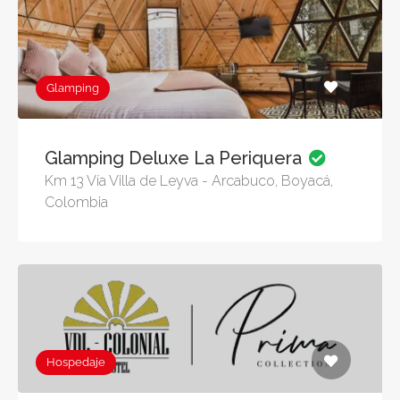
Glamping
Glamping Deluxe La Periquera
Km 13 Vía Villa de Leyva - Arcabuco, Boyacá,
Colombia
Hospedaje