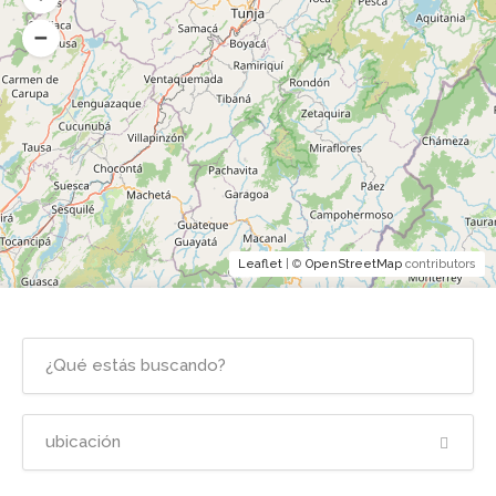
Leaflet
| ©
OpenStreetMap
contributors