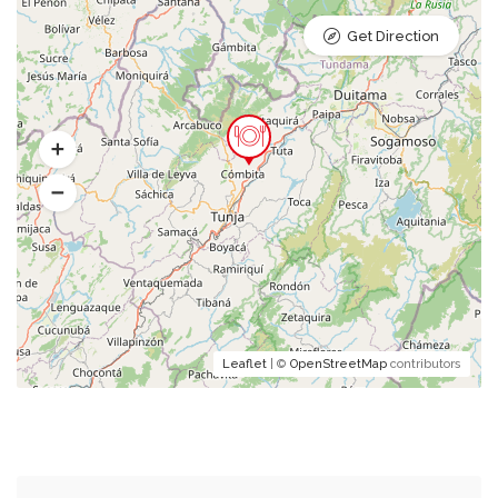
Get Direction
Leaflet
| ©
OpenStreetMap
contributors