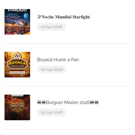
🔭𝐍𝐨𝐜𝐡𝐞 𝐌𝐮𝐧𝐝𝐢𝐚𝐥 𝐒𝐭𝐚𝐫𝐥𝐢𝐠𝐡𝐭
17/04/2026
Boyacá Huele a Pan
16/04/2026
🍔🍔Burguer Master 2026🍔🍔
15/04/2026