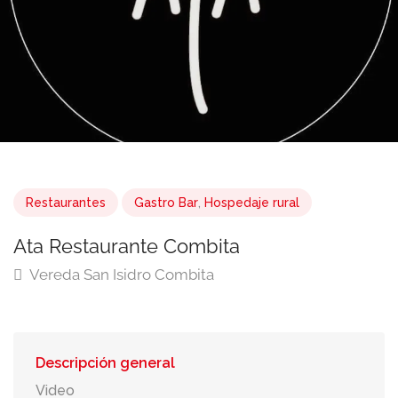
Restaurantes
Gastro Bar
,
Hospedaje rural
Ata Restaurante Combita
Vereda San Isidro Combita
Descripción general
Video