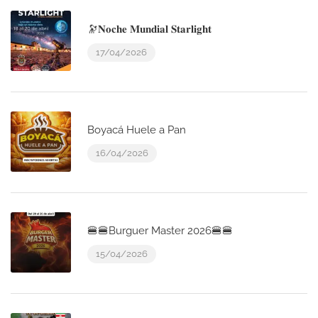
🔭𝐍𝐨𝐜𝐡𝐞 𝐌𝐮𝐧𝐝𝐢𝐚𝐥 𝐒𝐭𝐚𝐫𝐥𝐢𝐠𝐡𝐭
17/04/2026
Boyacá Huele a Pan
16/04/2026
🍔🍔Burguer Master 2026🍔🍔
15/04/2026