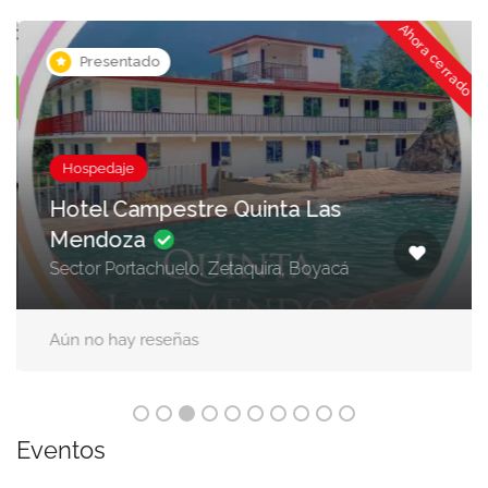
Ahora cerrado
ora
Presentado
Hospedaje
Hotel Campestre Quinta Las
Mendoza
Sector Portachuelo, Zetaquira, Boyacá
Aún no hay reseñas
Eventos