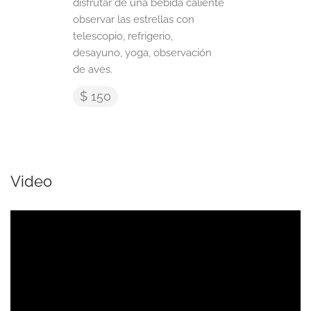
disfrutar de una bebida caliente
observar las estrellas con
telescopio, refrigerio,
desayuno, yoga, observación
de aves.
$ 150
Video