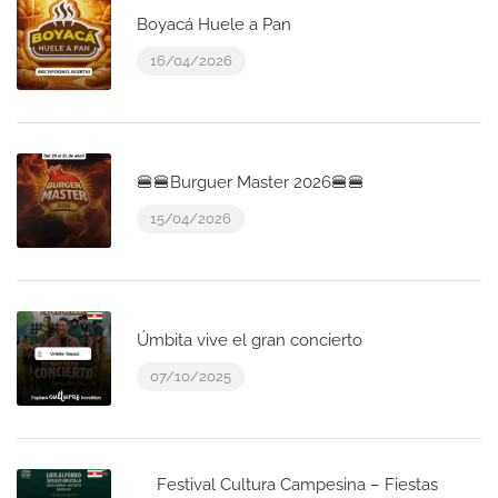
Boyacá Huele a Pan
16/04/2026
🍔🍔Burguer Master 2026🍔🍔
15/04/2026
Úmbita vive el gran concierto
07/10/2025
Festival Cultura Campesina – Fiestas