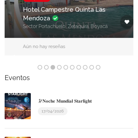
Hotel Campestre Quinta Las
Mendoza
Sector Portachuelo, Zetaquira, Boyacá
Aún no hay reseñas
Eventos
🔭𝐍𝐨𝐜𝐡𝐞 𝐌𝐮𝐧𝐝𝐢𝐚𝐥 𝐒𝐭𝐚𝐫𝐥𝐢𝐠𝐡𝐭
17/04/2026