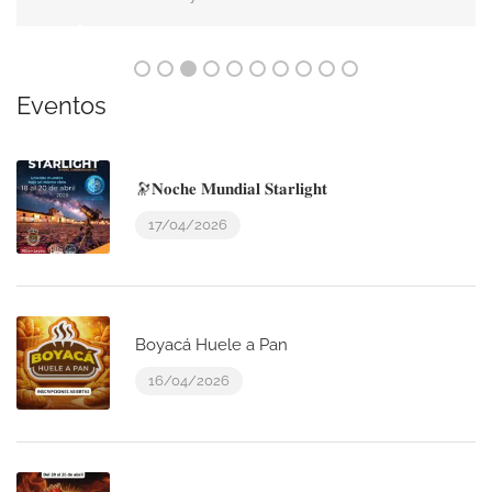
Eventos
🔭𝐍𝐨𝐜𝐡𝐞 𝐌𝐮𝐧𝐝𝐢𝐚𝐥 𝐒𝐭𝐚𝐫𝐥𝐢𝐠𝐡𝐭
17/04/2026
Boyacá Huele a Pan
16/04/2026