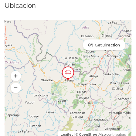
Ubicación
Get Direction
Leaflet
| ©
OpenStreetMap
contributors