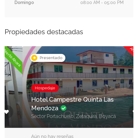
Domingo
08:00 AM - 05:00 PM
Propiedades destacadas
Ahora cerrado
ora
Presentado
Hospedaje
Hotel Campestre Quinta Las
Mendoza
Sector Portachuelo, Zetaquira, Boyacá
Aún no hay reseñas