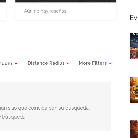
Aún no hay reseñas
Ev
Distance Radius
More Filters
ndom
un sitio que coincida con su búsqueda,
de búsqueda