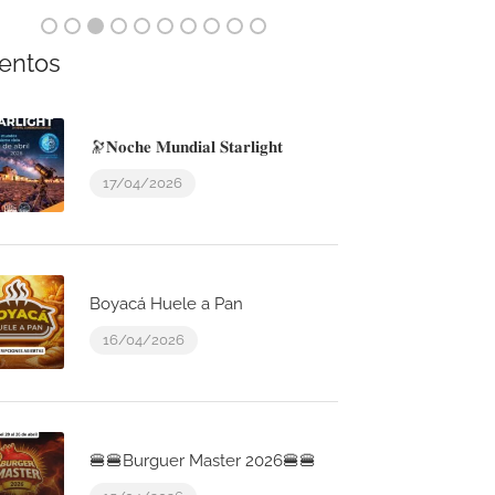
entos
🔭𝐍𝐨𝐜𝐡𝐞 𝐌𝐮𝐧𝐝𝐢𝐚𝐥 𝐒𝐭𝐚𝐫𝐥𝐢𝐠𝐡𝐭
17/04/2026
Boyacá Huele a Pan
16/04/2026
🍔🍔Burguer Master 2026🍔🍔