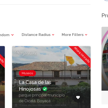
Pr
Ahora cerrado
Abierto Ahora
Distance Radius
More Filters
ndom
Presentado
rado
Ahora cerrado
Hospedaje
Museos
LA VILLA TOCANA
La Casa de las
carrera 7 No 5-38
Hinojosas
parque principal municipio
Aún no hay reseñas
de Oicatá, Boyacá.