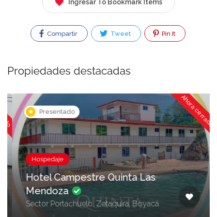
Ingresar To Bookmark Items
Compartir
Tweet
Pin It
Propiedades destacadas
ado
Ahora cerrado
Presentado
Hospedaje
Hotel Campestre Quinta Las
Mendoza
Sector Portachuelo, Zetaquira, Boyacá