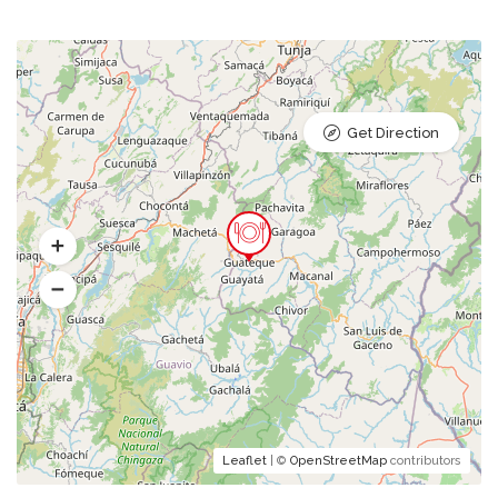
Get Direction
Leaflet
| ©
OpenStreetMap
contributors