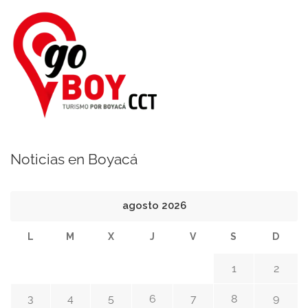
Noticias en Boyacá
agosto 2026
L
M
X
J
V
S
D
1
2
3
4
5
6
7
8
9