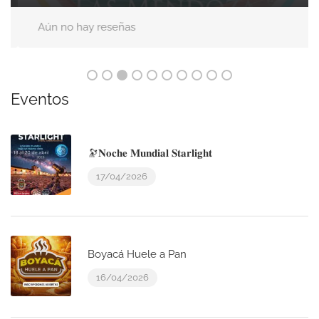
Aún no hay reseñas
Eventos
🔭𝐍𝐨𝐜𝐡𝐞 𝐌𝐮𝐧𝐝𝐢𝐚𝐥 𝐒𝐭𝐚𝐫𝐥𝐢𝐠𝐡𝐭
17/04/2026
Boyacá Huele a Pan
16/04/2026