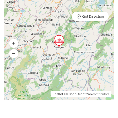
Get Direction
Leaflet
| ©
OpenStreetMap
contributors