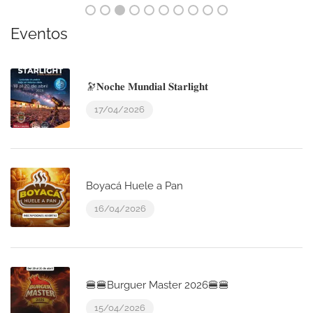
Eventos
🔭𝐍𝐨𝐜𝐡𝐞 𝐌𝐮𝐧𝐝𝐢𝐚𝐥 𝐒𝐭𝐚𝐫𝐥𝐢𝐠𝐡𝐭
17/04/2026
Boyacá Huele a Pan
16/04/2026
🍔🍔Burguer Master 2026🍔🍔
15/04/2026