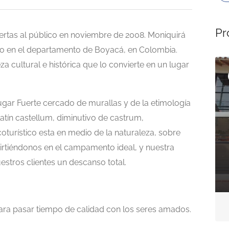
Pr
puertas al público en noviembre de 2008. Moniquirá
ado en el departamento de Boyacá, en Colombia.
Abierto Ahora
Abierto Ahora
a cultural e histórica que lo convierte en un lugar
Presentado
lugar Fuerte cercado de murallas y de la etimología
 latín castellum, diminutivo de castrum,
oturístico esta en medio de la naturaleza, sobre
Hospedaje
rtiéndonos en el campamento ideal, y nuestra
LA VILLA TOCANA
uestros clientes un descanso total.
carrera 7 No 5-38
Aún no hay reseñas
ara pasar tiempo de calidad con los seres amados.