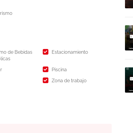
rismo
mo de Bebidas
Estacionamiento
licas
r
Piscina
Zona de trabajo