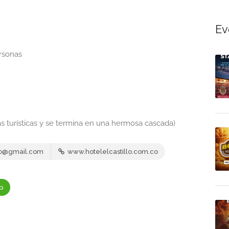
Ev
rsonas
as turísticas y se termina en una hermosa cascada)
llo@gmail.com
www.hotelelcastillo.com.co
p