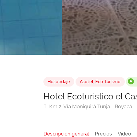
Hospedaje
Asotel
,
Eco-turismo
Hotel Ecoturistico el Cas
Km 2. Vía Moniquirá Tunja - Boyacá.
Descripción general
Precios
Video