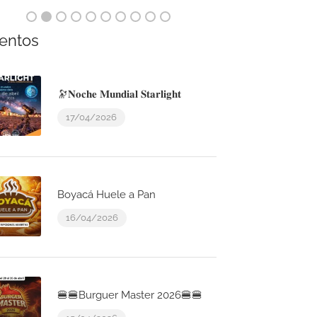
entos
🔭𝐍𝐨𝐜𝐡𝐞 𝐌𝐮𝐧𝐝𝐢𝐚𝐥 𝐒𝐭𝐚𝐫𝐥𝐢𝐠𝐡𝐭
17/04/2026
Boyacá Huele a Pan
16/04/2026
🍔🍔Burguer Master 2026🍔🍔