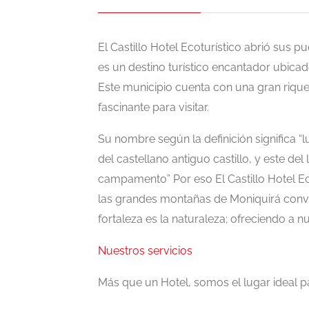
El Castillo Hotel Ecoturístico abrió sus 
es un destino turístico encantador ubic
Este municipio cuenta con una gran riquez
Presentado
fascinante para visitar.
$1.200.000
Su nombre según la definición significa “
Cafes
del castellano antiguo castillo, y este del
Delicias Boyacenses
campamento” Por eso El Castillo Hotel Ec
isticos
las grandes montañas de Moniquirá convi
heworld
Carrera 3 # 3 - 75 Centro en
fortaleza es la naturaleza; ofreciendo a n
20 20
San Eduardo Boyacá.
Nuestros servicios
señas
Aún no hay reseñas
Más que un Hotel, somos el lugar ideal p