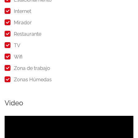
Internet
Mirador
Restaurante
TV
Wifi
Zona de trabajo
Zonas Húmedas
Video