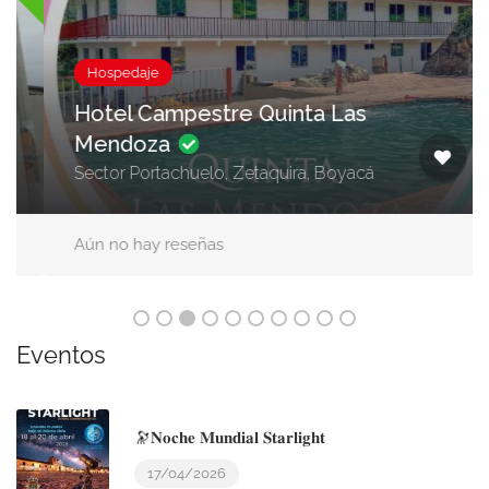
Hospedaje
Hotel Campestre Quinta Las
Mendoza
Sector Portachuelo, Zetaquira, Boyacá
Aún no hay reseñas
Eventos
🔭𝐍𝐨𝐜𝐡𝐞 𝐌𝐮𝐧𝐝𝐢𝐚𝐥 𝐒𝐭𝐚𝐫𝐥𝐢𝐠𝐡𝐭
17/04/2026