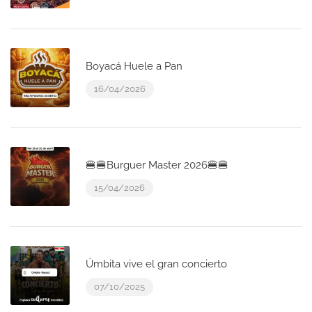
Boyacá Huele a Pan
16/04/2026
🍔🍔Burguer Master 2026🍔🍔
15/04/2026
Úmbita vive el gran concierto
07/10/2025