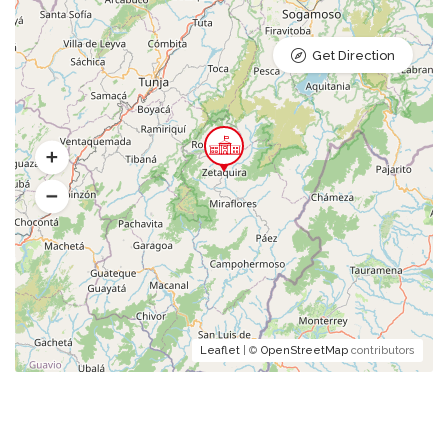
Get Direction
Leaflet
| ©
OpenStreetMap
contributors