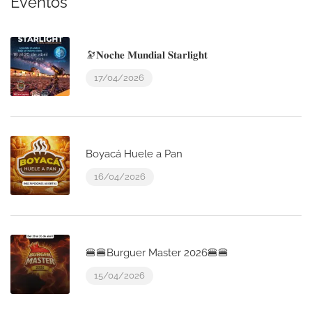
Eventos
🔭𝐍𝐨𝐜𝐡𝐞 𝐌𝐮𝐧𝐝𝐢𝐚𝐥 𝐒𝐭𝐚𝐫𝐥𝐢𝐠𝐡𝐭
17/04/2026
Boyacá Huele a Pan
16/04/2026
🍔🍔Burguer Master 2026🍔🍔
15/04/2026