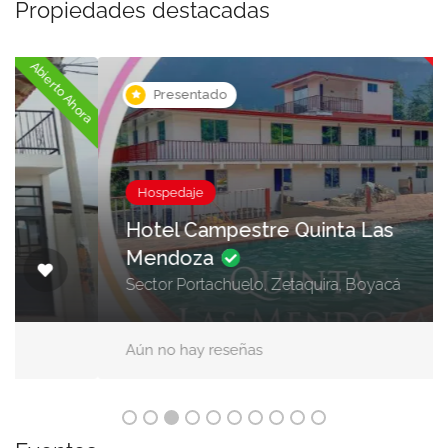
Propiedades destacadas
Ahora cerrado
ora
Presentado
Hospedaje
Hotel Campestre Quinta Las
Mendoza
Sector Portachuelo, Zetaquira, Boyacá
Aún no hay reseñas