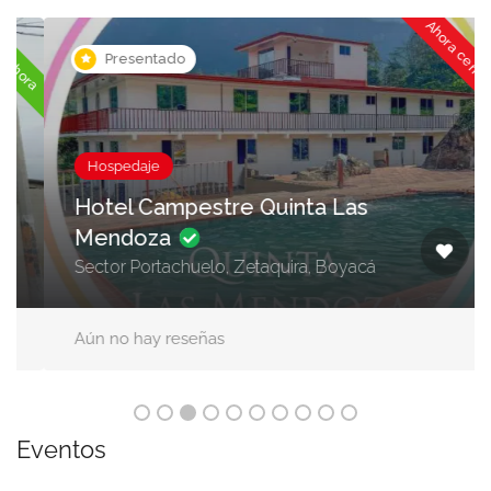
Ahora cerrado
ora
Presentado
Hospedaje
Hotel Campestre Quinta Las
Mendoza
Sector Portachuelo, Zetaquira, Boyacá
Aún no hay reseñas
Eventos