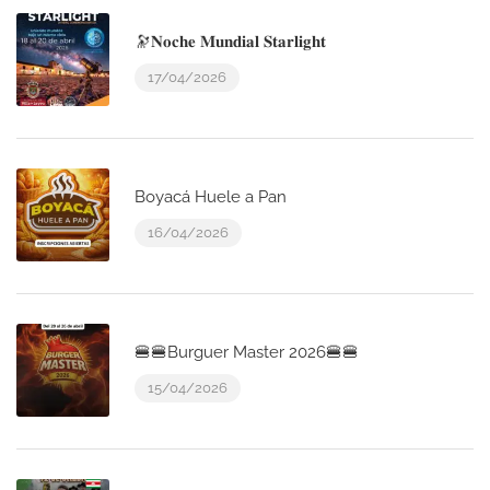
🔭𝐍𝐨𝐜𝐡𝐞 𝐌𝐮𝐧𝐝𝐢𝐚𝐥 𝐒𝐭𝐚𝐫𝐥𝐢𝐠𝐡𝐭
17/04/2026
Boyacá Huele a Pan
16/04/2026
🍔🍔Burguer Master 2026🍔🍔
15/04/2026