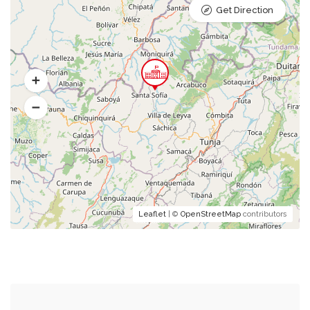
Get Direction
Leaflet
| ©
OpenStreetMap
contributors