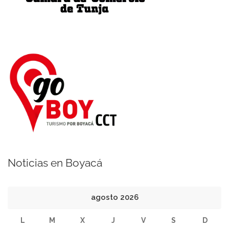
Noticias en Boyacá
agosto 2026
L
M
X
J
V
S
D