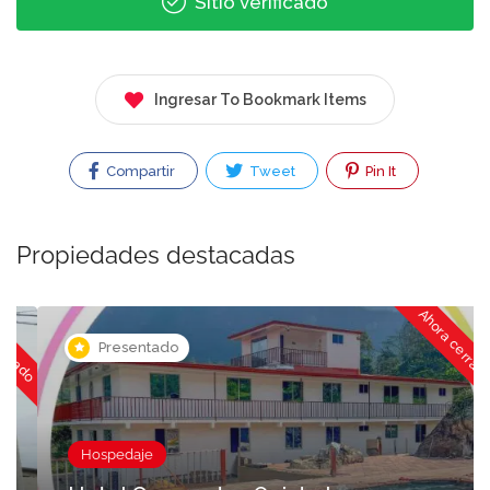
Sitio verificado
Ingresar To Bookmark Items
Compartir
Tweet
Pin It
Propiedades destacadas
ado
Ahora cerrado
Presentado
Hospedaje