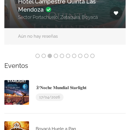
Hotel Campestre Quinta Las
Mendoza
Sector Portachuelo, Zetaquira, Boyacá
Aún no hay reseñas
Eventos
🔭𝐍𝐨𝐜𝐡𝐞 𝐌𝐮𝐧𝐝𝐢𝐚𝐥 𝐒𝐭𝐚𝐫𝐥𝐢𝐠𝐡𝐭
17/04/2026
Boyacá Huele a Pan