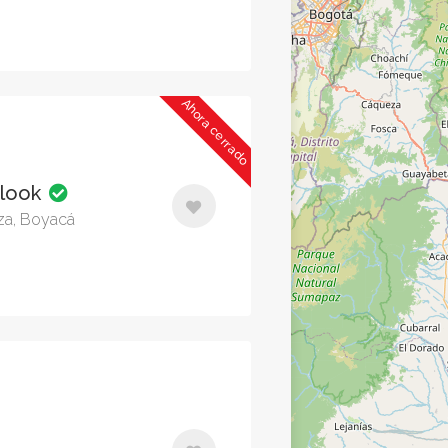
Ahora cerrado
rlook
nza, Boyacá