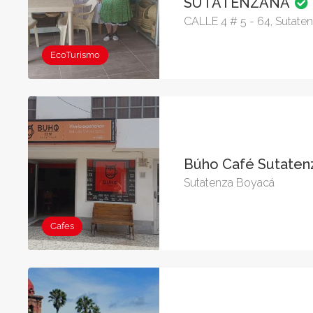
SUTATENZANA
CALLE 4 # 5 - 64, Sutate
EcoTurismo
Búho Café Sutate
Sutatenza Boyacá
Cafes