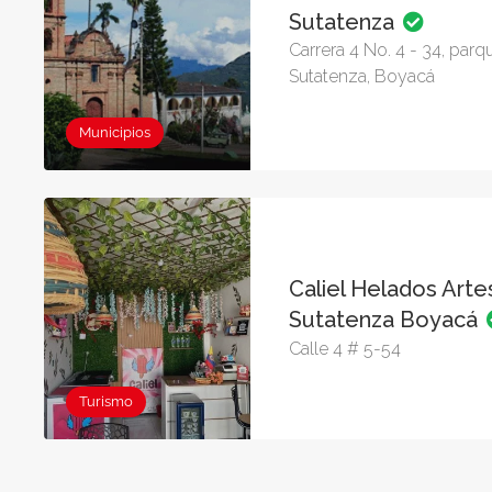
Sutatenza
Carrera 4 No. 4 - 34, parq
Sutatenza, Boyacá
Municipios
Caliel Helados Arte
Sutatenza Boyacá
Calle 4 # 5-54
Turismo