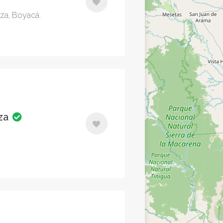
nza, Boyacá.
nza