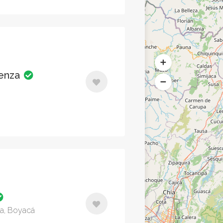
tenza
za, Boyacá