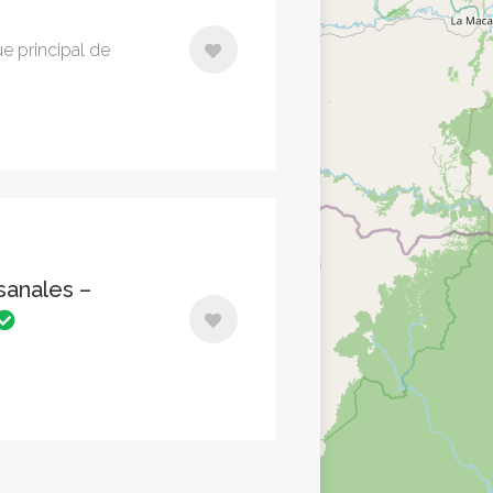
ue principal de
sanales –