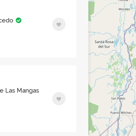
lcedo
te Las Mangas