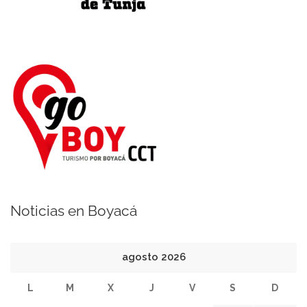
Noticias en Boyacá
agosto 2026
L
M
X
J
V
S
D