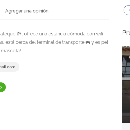
Agregar una opinión
Pr
uateque 🏞️, ofrece una estancia cómoda con wifi
s, está cerca del terminal de transporte 🚌 y es pet
Abierto Ahora
Abierto Ahora
tu mascota!
Presentado
mail.com
p
Hospedaje
LA VILLA TOCANA
carrera 7 No 5-38