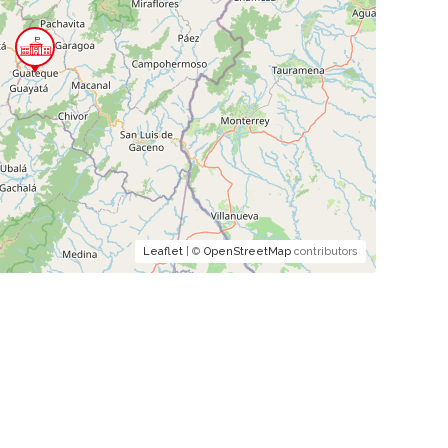
Leaflet
| ©
OpenStreetMap
contributors