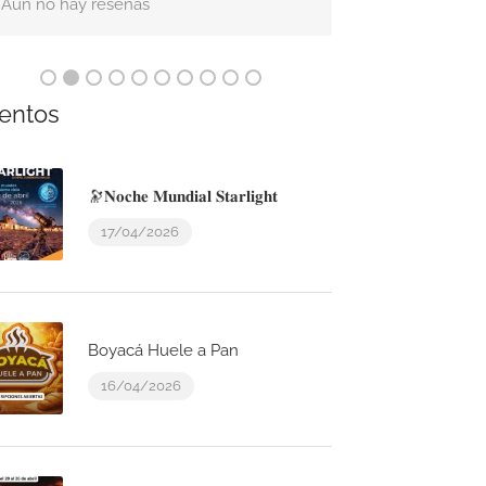
Aún no hay reseñas
Aún no hay res
entos
🔭𝐍𝐨𝐜𝐡𝐞 𝐌𝐮𝐧𝐝𝐢𝐚𝐥 𝐒𝐭𝐚𝐫𝐥𝐢𝐠𝐡𝐭
17/04/2026
Boyacá Huele a Pan
16/04/2026