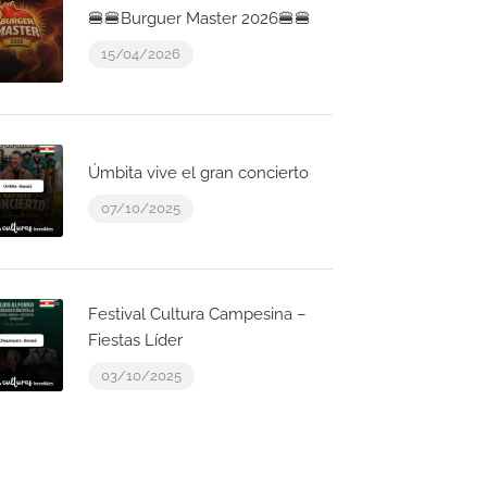
🍔🍔Burguer Master 2026🍔🍔
15/04/2026
Úmbita vive el gran concierto
07/10/2025
Festival Cultura Campesina –
Fiestas Líder
03/10/2025