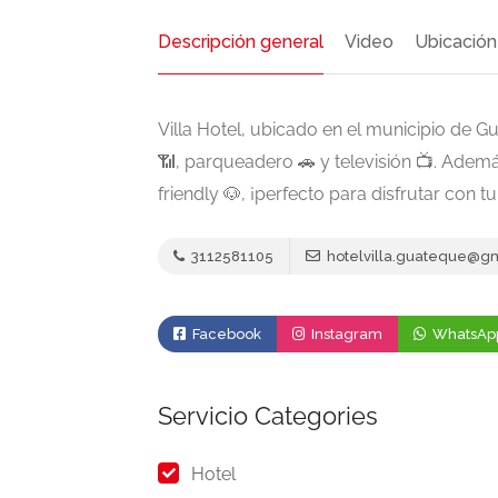
Descripción general
Video
Ubicación
Villa Hotel, ubicado en el municipio de G
📶, parqueadero 🚗 y televisión 📺. Ademá
friendly 🐶, ¡perfecto para disfrutar con 
Presentado
$1.200.000
3112581105
hotelvilla.guateque@g
Cafes
Facebook
Instagram
WhatsAp
Delicias Boyacenses
isticos
heworld
Carrera 3 # 3 - 75 Centro en
Servicio Categories
20 20
San Eduardo Boyacá.
Hotel