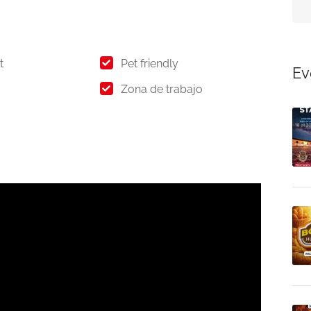
Aún no hay reseñas
t
Pet friendly
Ev
Zona de trabajo