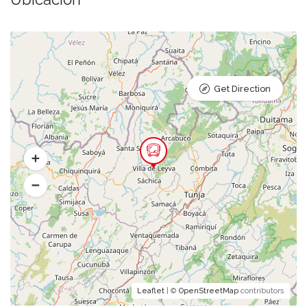
Get Direction
Leaflet
| ©
OpenStreetMap
contributors