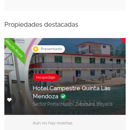
Propiedades destacadas
Ahora cerrado
ora
Presentado
Hospedaje
Hotel Campestre Quinta Las
Mendoza
Sector Portachuelo, Zetaquira, Boyacá
Aún no hay reseñas