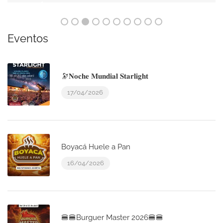
Eventos
🔭𝐍𝐨𝐜𝐡𝐞 𝐌𝐮𝐧𝐝𝐢𝐚𝐥 𝐒𝐭𝐚𝐫𝐥𝐢𝐠𝐡𝐭
17/04/2026
Boyacá Huele a Pan
16/04/2026
🍔🍔Burguer Master 2026🍔🍔