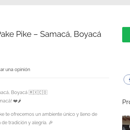
Pake Pike – Samacá, Boyacá
ar una opinión
macá, Boyacá 🇲🇽🇨🇴
acá! ❤️🌶️
Pr
ike te ofrecemos un ambiente único y lleno de
Ahora cerrado
de tradición y alegría. 🎉
Presentado