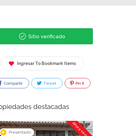
Sitio verificado
Ingresar To Bookmark Items
Compartir
Tweet
Pin It
opiedades destacadas
Ahora cerrado
Presentado
Presentado