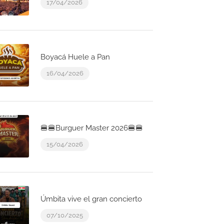
17/04/2026
Boyacá Huele a Pan
16/04/2026
🍔🍔Burguer Master 2026🍔🍔
15/04/2026
Úmbita vive el gran concierto
07/10/2025