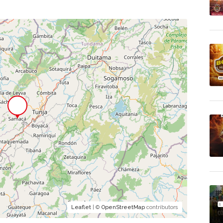
Leaflet
| ©
OpenStreetMap
contributors