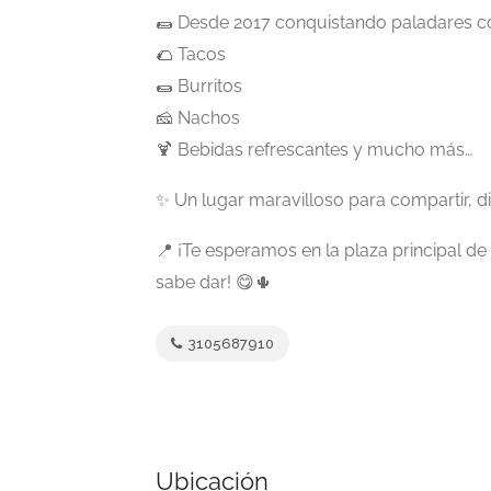
$120.000 - $1.200.000
🌯 Desde 2017 conquistando paladares co
🌮 Tacos
🌯 Burritos
🧀 Nachos
Operadores Turisticos
🍹 Bebidas refrescantes y mucho más…
boyacaintheworld
CARRERA 8 N 20 20
✨ Un lugar maravilloso para compartir, dis
📍 ¡Te esperamos en la plaza principal d
Aún no hay reseñas
sabe dar! 😋🌵
3105687910
Ubicación