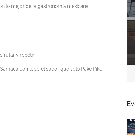
n lo mejor de la gastronomía mexicana:
Cafes
Delicias Boyacenses
Carrera 3 # 3 - 75 Centro en
San Eduardo Boyacá.
frutar y repetir.
e Samacá con todo el sabor que solo Pake Pike
Aún no hay reseñas
Ev