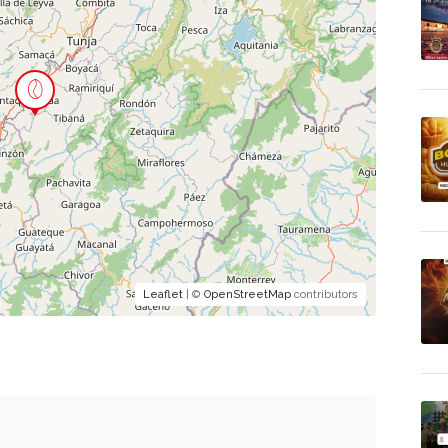
Leaflet
| ©
OpenStreetMap
contributors