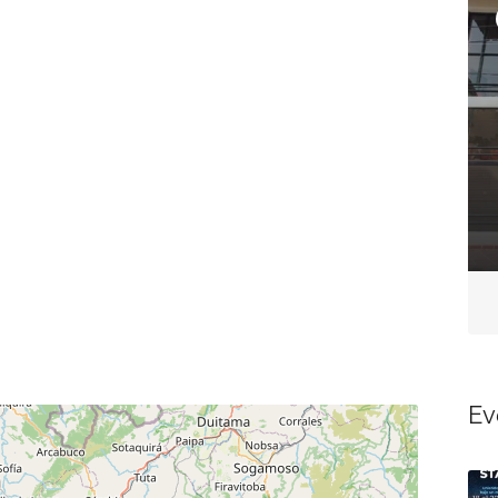
Ahora cerrado
Presentado
Cafes
Delicias Boyacenses
Carrera 3 # 3 - 75 Centro en
San Eduardo Boyacá.
Aún no hay reseñas
Ev