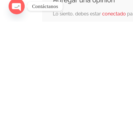
Contáctanos
Lo siento, debes estar
conectado
par
O
p
e
n
c
h
at
y
Inicio
Regístrate
Agenda
Hospedajes