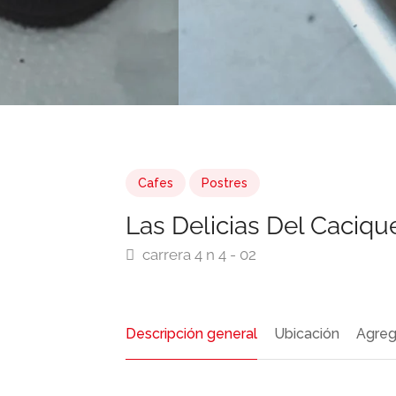
Cafes
Postres
Las Delicias Del Caciqu
carrera 4 n 4 - 02
Descripción general
Ubicación
Agreg