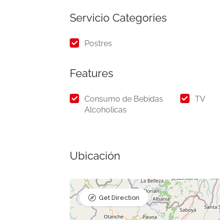
Presentado
Servicio Categories
$120.000 - $1.200.000
Postres
Operadores Turisticos
Features
boyacaintheworld
Consumo de Bebidas
TV
CARRERA 8 N 20 20
Alcoholicas
Aún no hay reseñas
Ubicación
Get Direction