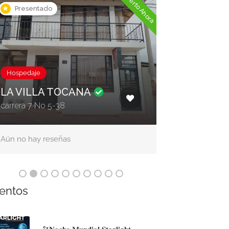
Abierto Ahora
Presentado
Presentado
Hospedaje
Hotel Camp
Quinta Las
Hospedaje
LA VILLA TOCANA
Sector Portachu
carrera 7 No 5-38
Boyacá
Aún no hay reseñas
Aún no hay res
entos