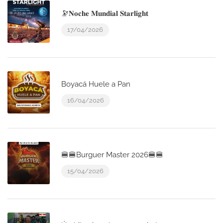
🔭𝐍𝐨𝐜𝐡𝐞 𝐌𝐮𝐧𝐝𝐢𝐚𝐥 𝐒𝐭𝐚𝐫𝐥𝐢𝐠𝐡𝐭
17/04/2026
Boyacá Huele a Pan
16/04/2026
🍔🍔Burguer Master 2026🍔🍔
15/04/2026