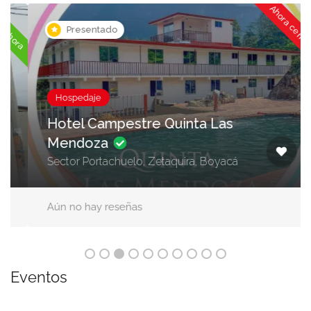
Ahora cerrado
ora
Presentado
Hospedaje
Hotel Campestre Quinta Las
Mendoza
Sector Portachuelo, Zetaquira, Boyacá
Aún no hay reseñas
Eventos