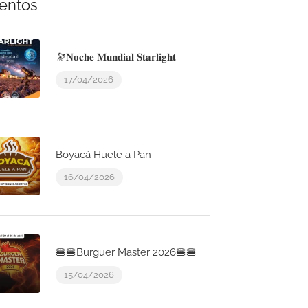
entos
🔭𝐍𝐨𝐜𝐡𝐞 𝐌𝐮𝐧𝐝𝐢𝐚𝐥 𝐒𝐭𝐚𝐫𝐥𝐢𝐠𝐡𝐭
17/04/2026
Boyacá Huele a Pan
16/04/2026
🍔🍔Burguer Master 2026🍔🍔
15/04/2026