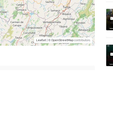
Leaflet
| ©
OpenStreetMap
contributors
a publicar un comentario.