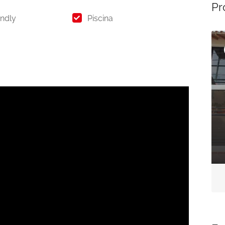
Pr
endly
Piscina
Abierto Ahora
Abier
Presentado
enses
Hospedaje
LA VILLA TOCANA
ntro en
carrera 7 No 5-38
Aún no hay reseñas