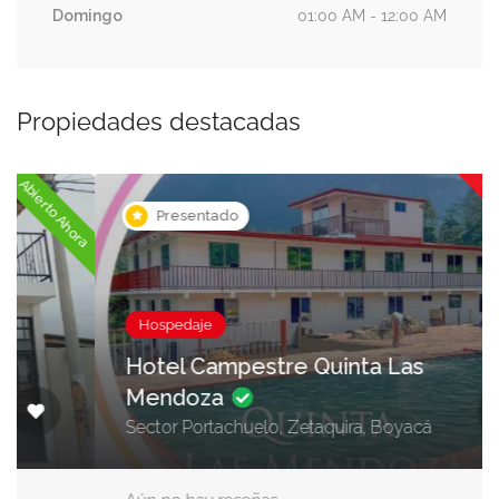
Domingo
01:00 AM - 12:00 AM
Propiedades destacadas
Ahora cerrado
ora
Presentado
Hospedaje
Hotel Campestre Quinta Las
Mendoza
Sector Portachuelo, Zetaquira, Boyacá