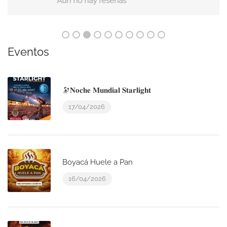
Aún no hay reseñas
Eventos
🔭𝐍𝐨𝐜𝐡𝐞 𝐌𝐮𝐧𝐝𝐢𝐚𝐥 𝐒𝐭𝐚𝐫𝐥𝐢𝐠𝐡𝐭
17/04/2026
Boyacá Huele a Pan
16/04/2026