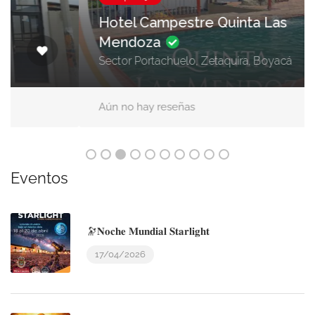
Hotel Campestre Quinta Las
Mendoza
Sector Portachuelo, Zetaquira, Boyacá
Aún no hay reseñas
Eventos
🔭𝐍𝐨𝐜𝐡𝐞 𝐌𝐮𝐧𝐝𝐢𝐚𝐥 𝐒𝐭𝐚𝐫𝐥𝐢𝐠𝐡𝐭
17/04/2026