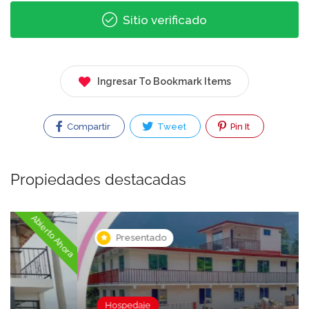
Sitio verificado
Ingresar To Bookmark Items
Compartir
Tweet
Pin It
Propiedades destacadas
Ahora cerrado
ora
Presentado
Hospedaje