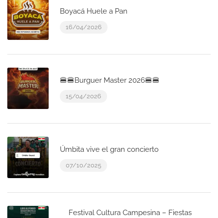
Boyacá Huele a Pan
16/04/2026
🍔🍔Burguer Master 2026🍔🍔
15/04/2026
Úmbita vive el gran concierto
07/10/2025
Festival Cultura Campesina – Fiestas