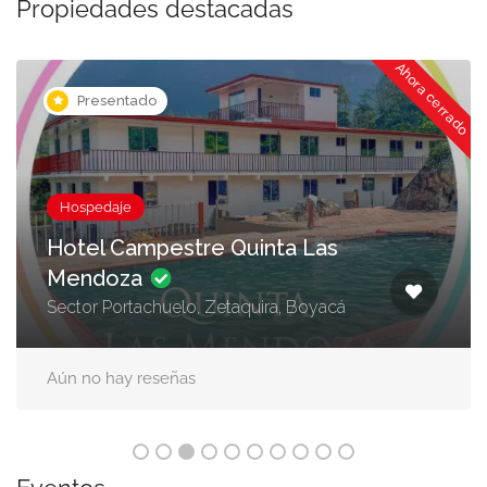
Propiedades destacadas
ado
Ahora cerrado
Presentado
Hospedaje
Hotel Campestre Quinta Las
Mendoza
Sector Portachuelo, Zetaquira, Boyacá
Aún no hay reseñas