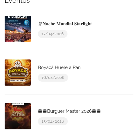
Eventos
🔭𝐍𝐨𝐜𝐡𝐞 𝐌𝐮𝐧𝐝𝐢𝐚𝐥 𝐒𝐭𝐚𝐫𝐥𝐢𝐠𝐡𝐭
17/04/2026
Boyacá Huele a Pan
16/04/2026
🍔🍔Burguer Master 2026🍔🍔
15/04/2026