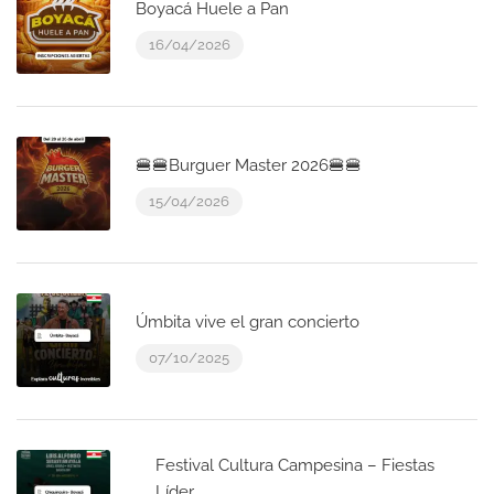
Boyacá Huele a Pan
16/04/2026
🍔🍔Burguer Master 2026🍔🍔
15/04/2026
Úmbita vive el gran concierto
07/10/2025
Festival Cultura Campesina – Fiestas
Líder