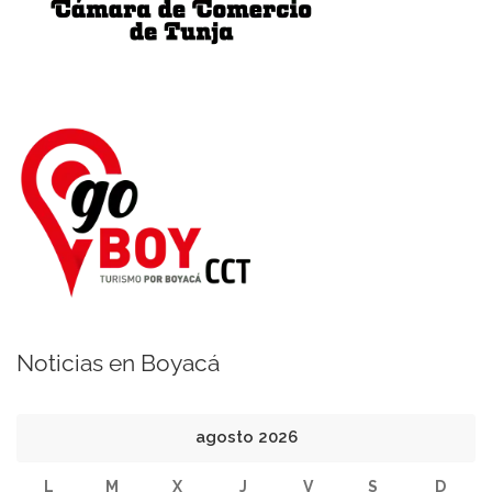
Noticias en Boyacá
agosto 2026
L
M
X
J
V
S
D