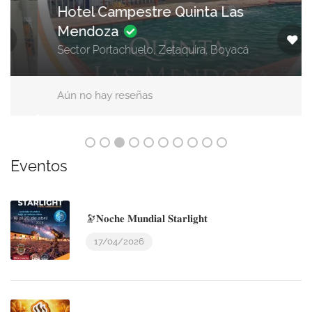
Hotel Campestre Quinta Las
Mendoza
Sector Portachuelo, Zetaquira, Boyacá
Aún no hay reseñas
Eventos
🔭𝐍𝐨𝐜𝐡𝐞 𝐌𝐮𝐧𝐝𝐢𝐚𝐥 𝐒𝐭𝐚𝐫𝐥𝐢𝐠𝐡𝐭
17/04/2026