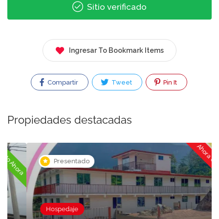
Sitio verificado
Ingresar To Bookmark Items
Compartir
Tweet
Pin It
Propiedades destacadas
Ahora cerrado
ora
Presentado
Hospedaje