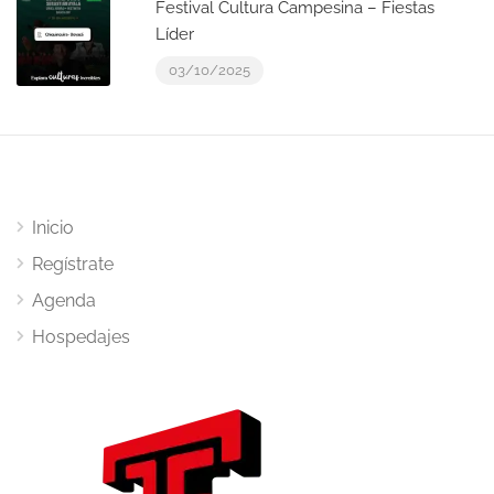
Festival Cultura Campesina – Fiestas
Líder
03/10/2025
Inicio
Regístrate
Agenda
Hospedajes