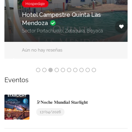
Hospedaje
Hotel Campestre Quinta Las
Mendoza
Sector Portachuelo, Zetaquira, Boyacá
Aún no hay reseñas
Eventos
🔭𝐍𝐨𝐜𝐡𝐞 𝐌𝐮𝐧𝐝𝐢𝐚𝐥 𝐒𝐭𝐚𝐫𝐥𝐢𝐠𝐡𝐭
17/04/2026