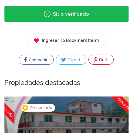
Sitio verificado
Ingresar To Bookmark Items
Compartir
Tweet
Pin It
Propiedades destacadas
ado
Ahora cerrado
Presentado