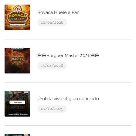
Boyacá Huele a Pan
16/04/2026
🍔🍔Burguer Master 2026🍔🍔
15/04/2026
Úmbita vive el gran concierto
07/10/2025