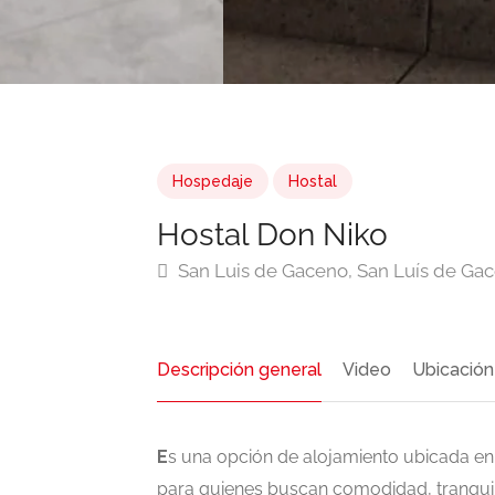
Hospedaje
Hostal
Hostal Don Niko
San Luis de Gaceno, San Luís de Ga
Descripción general
Video
Ubicación
E
s una opción de alojamiento ubicada en
para quienes buscan comodidad, tranquili