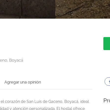
ceno, Boyacá
Agregar una opinión
Pr
 el corazón de San Luis de Gaceno, Boyacá, ideal
dad y atención personalizada. El hostal ofrece