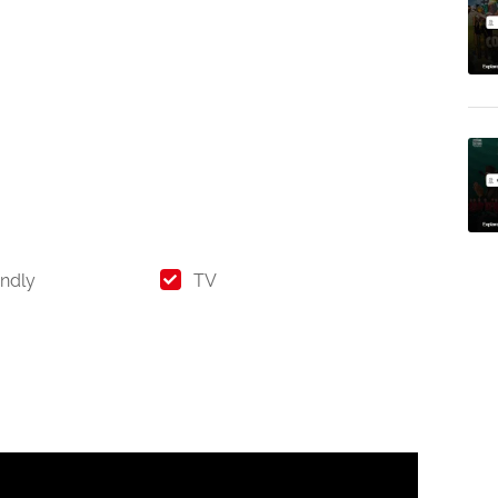
endly
TV