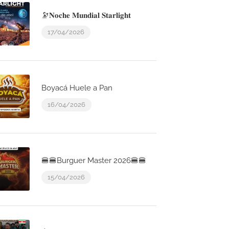
🔭𝐍𝐨𝐜𝐡𝐞 𝐌𝐮𝐧𝐝𝐢𝐚𝐥 𝐒𝐭𝐚𝐫𝐥𝐢𝐠𝐡𝐭
17/04/2026
Boyacá Huele a Pan
16/04/2026
🍔🍔Burguer Master 2026🍔🍔
15/04/2026