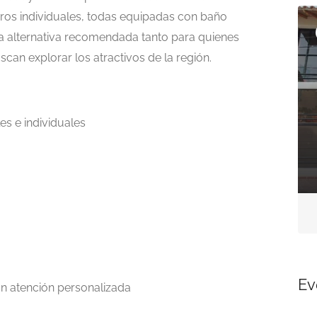
Ahora cerrado
Ahora cerrado
jeros individuales, todas equipadas con baño
Presentado
 una alternativa recomendada tanto para quienes
an explorar los atractivos de la región.
es e individuales
Hospedaje
LA VILLA TOCANA
carrera 7 No 5-38
Aún no hay reseñas
Ev
n atención personalizada