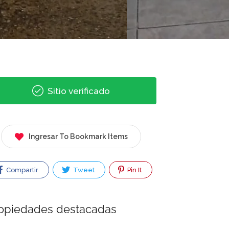
Sitio verificado
Ingresar To Bookmark Items
Compartir
Tweet
Pin It
opiedades destacadas