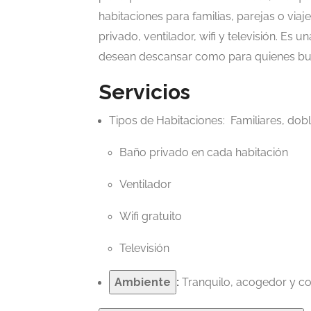
habitaciones para familias, parejas o via
Presentado
privado, ventilador, wifi y televisión. Es
$1.200.000
desean descansar como para quienes busc
Cafes
Servicios
Delicias Boyacenses
isticos
Tipos de Habitaciones: Familiares, dobl
heworld
Carrera 3 # 3 - 75 Centro en
Baño privado en cada habitación
20 20
San Eduardo Boyacá.
Ventilador
señas
Aún no hay reseñas
Wifi gratuito
Televisión
Ambiente
:
Tranquilo, acogedor y co