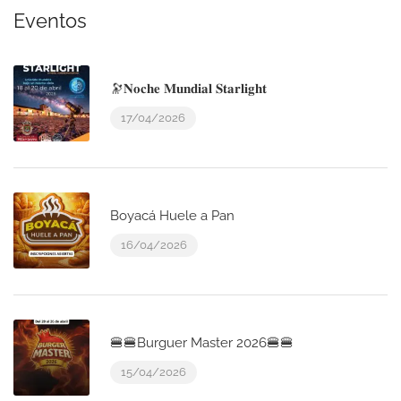
Eventos
🔭𝐍𝐨𝐜𝐡𝐞 𝐌𝐮𝐧𝐝𝐢𝐚𝐥 𝐒𝐭𝐚𝐫𝐥𝐢𝐠𝐡𝐭
17/04/2026
Boyacá Huele a Pan
16/04/2026
🍔🍔Burguer Master 2026🍔🍔
15/04/2026