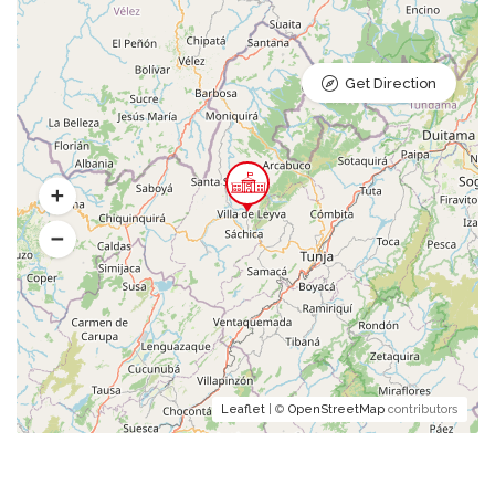
Get Direction
Leaflet
| ©
OpenStreetMap
contributors