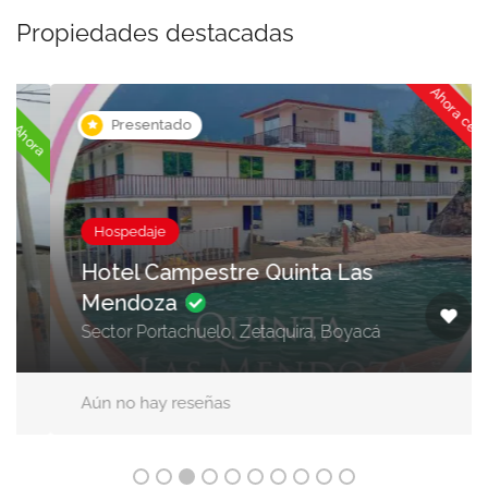
Propiedades destacadas
Ahora cerrado
ora
Presentado
Hospedaje
Hotel Campestre Quinta Las
Mendoza
Sector Portachuelo, Zetaquira, Boyacá
Aún no hay reseñas