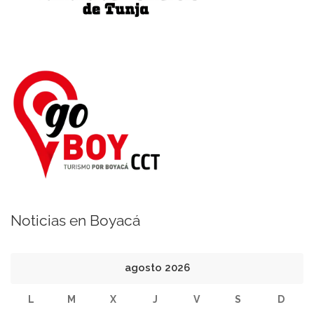
Noticias en Boyacá
agosto 2026
L
M
X
J
V
S
D