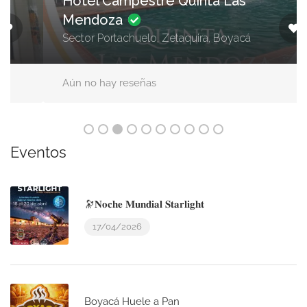
Hotel Campestre Quinta Las
Mendoza
Sector Portachuelo, Zetaquira, Boyacá
Aún no hay reseñas
Eventos
🔭𝐍𝐨𝐜𝐡𝐞 𝐌𝐮𝐧𝐝𝐢𝐚𝐥 𝐒𝐭𝐚𝐫𝐥𝐢𝐠𝐡𝐭
17/04/2026
Boyacá Huele a Pan