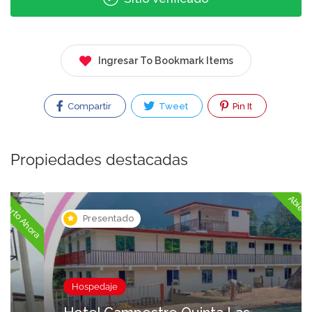
Ingresar To Bookmark Items
Compartir
Tweet
Pin It
Propiedades destacadas
ora
Abierto Ahora
Presentado
Hospedaje