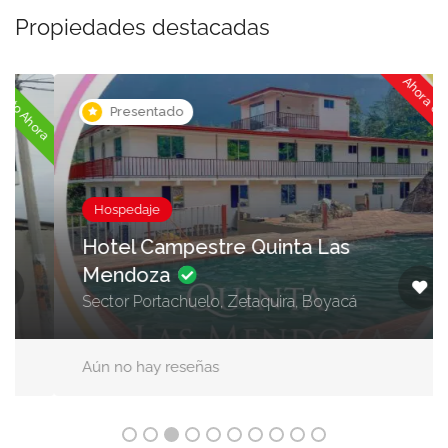
Propiedades destacadas
Ahora cerrado
ora
Presentado
Hospedaje
Hotel Campestre Quinta Las
Mendoza
Sector Portachuelo, Zetaquira, Boyacá
Aún no hay reseñas