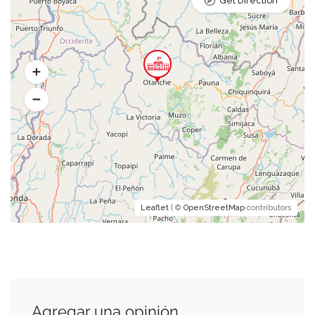
Get Direction
Leaflet
| ©
OpenStreetMap
contributors
Agregar una opinión