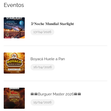
Eventos
🔭𝐍𝐨𝐜𝐡𝐞 𝐌𝐮𝐧𝐝𝐢𝐚𝐥 𝐒𝐭𝐚𝐫𝐥𝐢𝐠𝐡𝐭
17/04/2026
Boyacá Huele a Pan
16/04/2026
🍔🍔Burguer Master 2026🍔🍔
15/04/2026