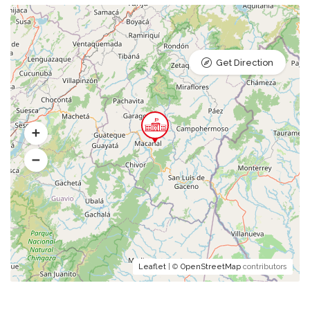
Get Direction
Leaflet
| ©
OpenStreetMap
contributors