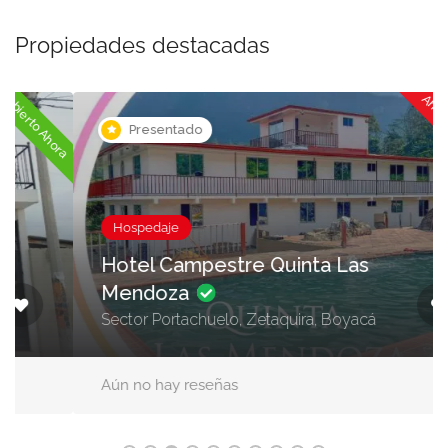
Propiedades destacadas
Ahora cerrado
ora
Presentado
Hospedaje
Hotel Campestre Quinta Las
Mendoza
Sector Portachuelo, Zetaquira, Boyacá
Aún no hay reseñas