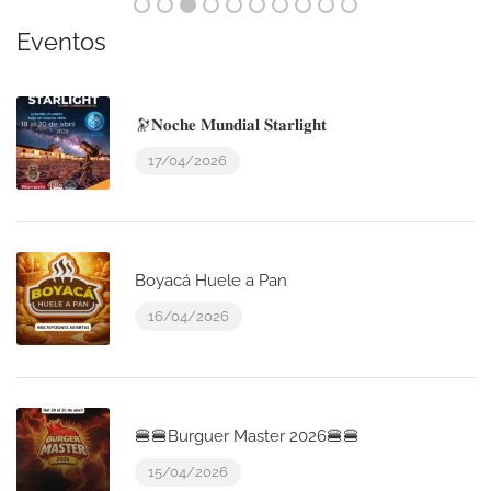
Eventos
🔭𝐍𝐨𝐜𝐡𝐞 𝐌𝐮𝐧𝐝𝐢𝐚𝐥 𝐒𝐭𝐚𝐫𝐥𝐢𝐠𝐡𝐭
17/04/2026
Boyacá Huele a Pan
16/04/2026
🍔🍔Burguer Master 2026🍔🍔
15/04/2026