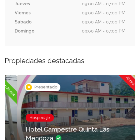
Jueves
09:00 AM - 07:00 PM
Viernes
09:00 AM - 07:00 PM
Sábado
09:00 AM - 07:00 PM
Domingo
09:00 AM - 07:00 PM
Propiedades destacadas
Ahora cerrado
ora
Presentado
Hospedaje
Hotel Campestre Quinta Las
Mendoza