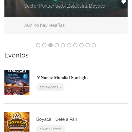
Sector Portachuelo, Zetaquira, Boyacá
Aún no hay reseñas
Eventos
🔭𝐍𝐨𝐜𝐡𝐞 𝐌𝐮𝐧𝐝𝐢𝐚𝐥 𝐒𝐭𝐚𝐫𝐥𝐢𝐠𝐡𝐭
17/04/2026
Boyacá Huele a Pan
16/04/2026