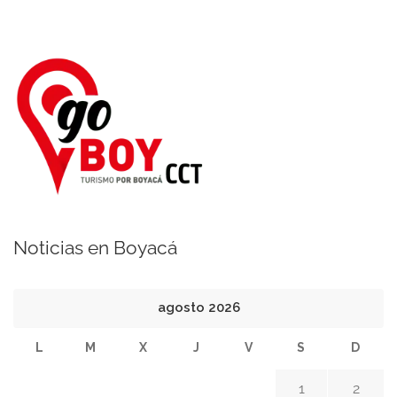
Noticias en Boyacá
agosto 2026
L
M
X
J
V
S
D
1
2