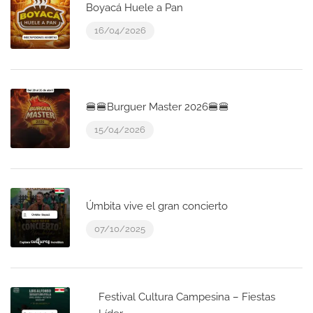
Boyacá Huele a Pan
16/04/2026
🍔🍔Burguer Master 2026🍔🍔
15/04/2026
Úmbita vive el gran concierto
07/10/2025
Festival Cultura Campesina – Fiestas