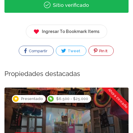
Sitio verificado
Ingresar To Bookmark Items
Compartir
Tweet
Pin It
Propiedades destacadas
ado
Ahora cerrado
Presentado
$6.500 - $25.000