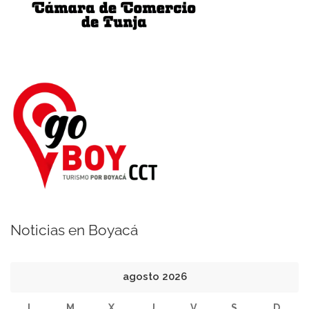
Noticias en Boyacá
agosto 2026
L
M
X
J
V
S
D