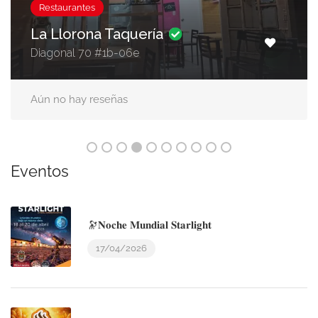
Restaurantes
La Llorona Taquería
Diagonal 70 #1b-06e
Aún no hay reseñas
Eventos
🔭𝐍𝐨𝐜𝐡𝐞 𝐌𝐮𝐧𝐝𝐢𝐚𝐥 𝐒𝐭𝐚𝐫𝐥𝐢𝐠𝐡𝐭
17/04/2026