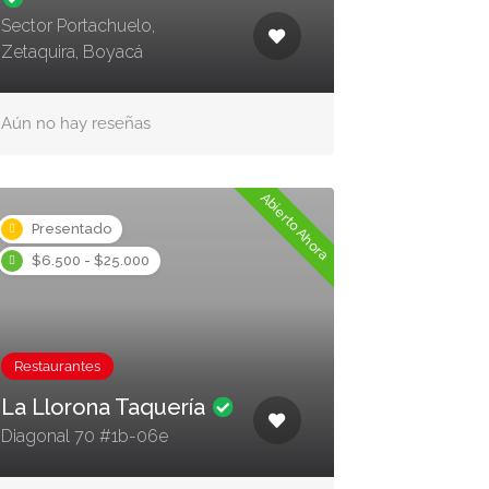
Sector Portachuelo,
Zetaquira, Boyacá
Aún no hay reseñas
Abierto Ahora
Presentado
$6.500 - $25.000
Restaurantes
La Llorona Taquería
Diagonal 70 #1b-06e