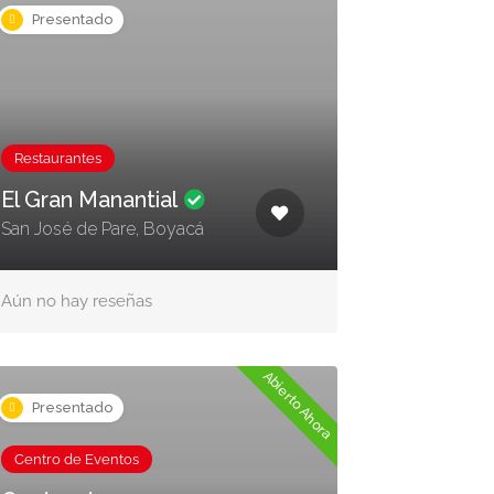
Presentado
Restaurantes
El Gran Manantial
San José de Pare, Boyacá
Aún no hay reseñas
Abierto Ahora
Presentado
Centro de Eventos