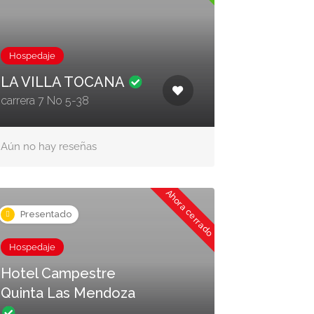
Hospedaje
LA VILLA TOCANA
carrera 7 No 5-38
Aún no hay reseñas
Ahora cerrado
Presentado
Hospedaje
Hotel Campestre
Quinta Las Mendoza