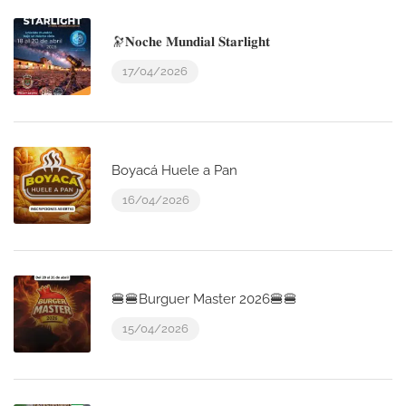
🔭𝐍𝐨𝐜𝐡𝐞 𝐌𝐮𝐧𝐝𝐢𝐚𝐥 𝐒𝐭𝐚𝐫𝐥𝐢𝐠𝐡𝐭
17/04/2026
Boyacá Huele a Pan
16/04/2026
🍔🍔Burguer Master 2026🍔🍔
15/04/2026