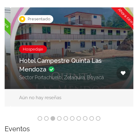
Ahora cerrado
ora
Presentado
Hospedaje
Hotel Campestre Quinta Las
Mendoza
Sector Portachuelo, Zetaquira, Boyacá
Aún no hay reseñas
Eventos