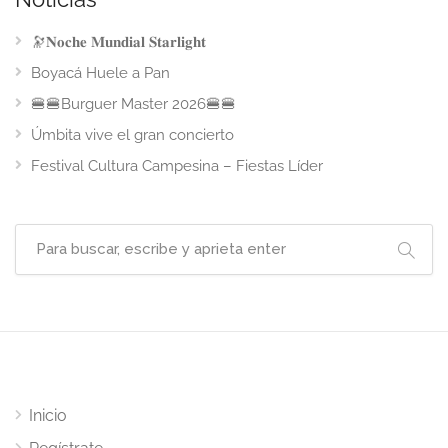
🔭𝐍𝐨𝐜𝐡𝐞 𝐌𝐮𝐧𝐝𝐢𝐚𝐥 𝐒𝐭𝐚𝐫𝐥𝐢𝐠𝐡𝐭
Boyacá Huele a Pan
🍔🍔Burguer Master 2026🍔🍔
Úmbita vive el gran concierto
Festival Cultura Campesina – Fiestas Líder
Inicio