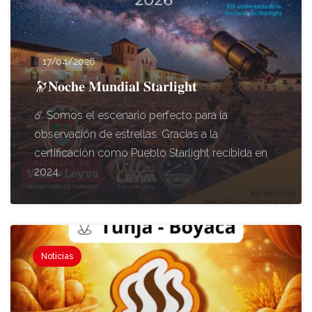
17/04/2026
🔭𝐍𝐨𝐜𝐡𝐞 𝐌𝐮𝐧𝐝𝐢𝐚𝐥 𝐒𝐭𝐚𝐫𝐥𝐢𝐠𝐡𝐭
☄️ Somos el escenario perfecto para la
observación de estrellas. Gracias a la
certificación como Pueblo Starlight recibida en
2024,
Noticias