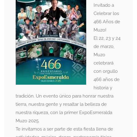
Invitado a
Celebrar los
466 Años de
Muzo!
El 22, 23 y 24
de marzo,
Muzo
celebrará
con orgullo
466 años de
historia y
tradición. Un evento único para honrar nuestra
tierra, nuestra gente y resaltar la belleza de
nuestra riqueza, con la primer ExpoEsmeralda
Muzo 2025.
Te invitamos a ser parte de esta fiesta llena de