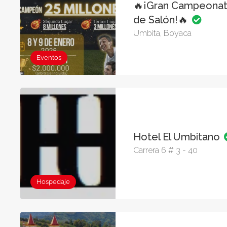
🔥¡Gran Campeonat
de Salón!🔥
Umbita, Boyaca
Eventos
Hotel El Umbitano
Carrera 6 # 3 - 40
Hospedaje