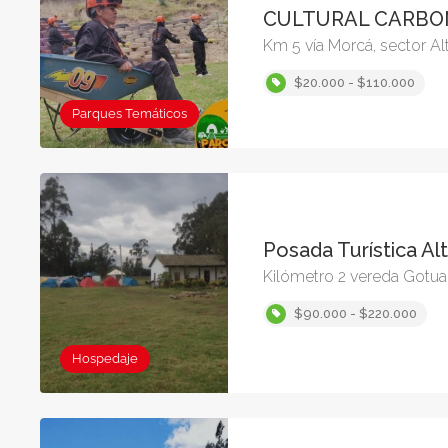
CULTURAL CARB
Km 5 vía Morcá, sector A
$20.000 - $110.000
Parques Temáticos
Posada Turística Al
Kilómetro 2 vereda Gotua,
$90.000 - $220.000
Hospedaje