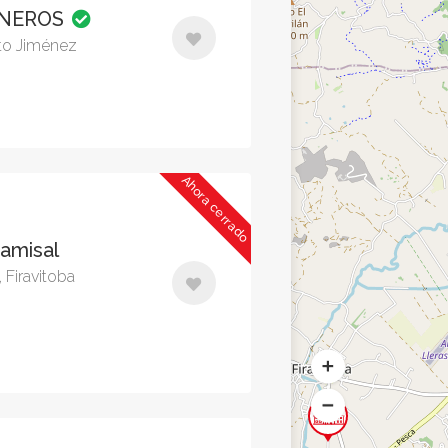
ONEROS
lto Jiménez
Ahora cerrado
tamisal
 Firavitoba