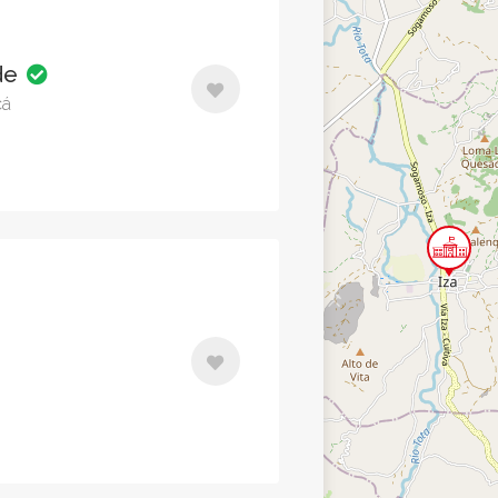
de
cá