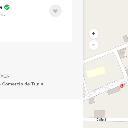
ma
acá
OYACÁ
e Comercio de Tunja