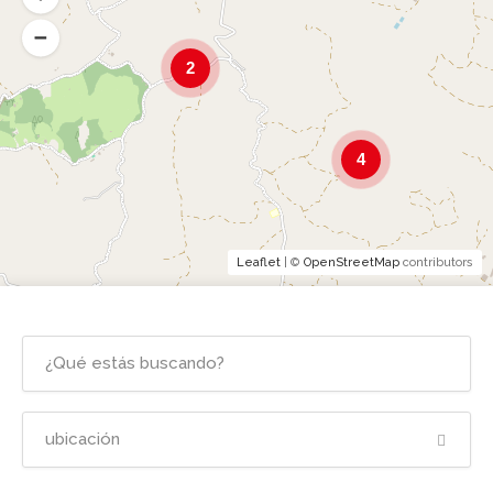
2
4
Leaflet
| ©
OpenStreetMap
contributors